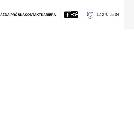
12 270 35 04
JAZDA PRÓBNA
KONTAKT
KARIERA