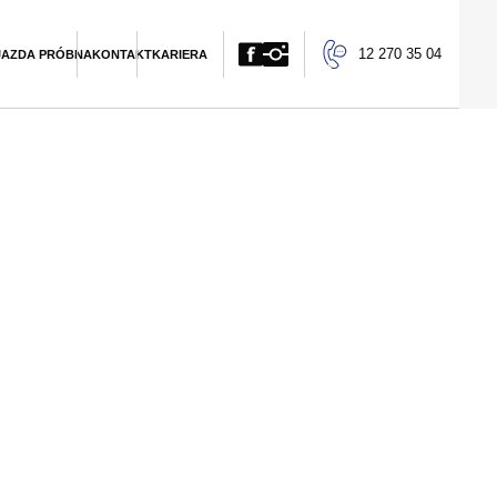
12 270 35 04
JAZDA PRÓBNA
KONTAKT
KARIERA